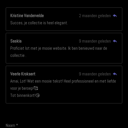
e
e
e
e
e
e
n
n
r
r
r
r
r
g
Kristine Vandervelde
2 maanden geleden
:
r
r
r
r
Succes, je collectie is heel elegant.
4
e
e
e
e
.
n
n
n
n
5
Saskia
9 maanden geleden
s
Proficiat lot met je mooie website. Ik ben benieuwd naar de
t
collectie .
e
r
Veerle Krokaert
9 maanden geleden
r
Amai, Lot! Wat een mooie tekst! Heel professioneel en met liefde
e
voor je beroep!🥰
n
Tot binnenkort!😘
REACTIE PLAATSEN
Naam *