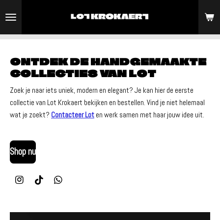
Ga
direct
naar
de
ONTDEK DE HANDGEMAAKTE
hoofdinhoud
COLLECTIES VAN LOT
Zoek je naar iets uniek, modern en elegant? Je kan hier de eerste
collectie van Lot Krokaert bekijken en bestellen. Vind je niet helemaal
wat je zoekt?
Contacteer Lot
en werk samen met haar jouw idee uit.
Shop nu
I
T
W
n
i
h
s
k
a
t
T
t
a
o
s