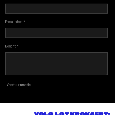
E-mailadres *
Bericht *
Verstuur reactie
VOLG LOT KROKAERT: