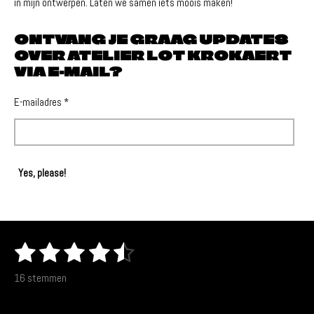
in mijn ontwerpen. Laten we samen iets moois maken!
ONTVANG JE GRAAG UPDATES
OVER ATELIER LOT KROKAERT
VIA E-MAIL?
E-mailadres *
Yes, please!
1
2
3
4
5
S
R
t
a
s
s
s
s
s
e
16 stemmen
t
m
t
t
t
t
t
m
i
REACTIES