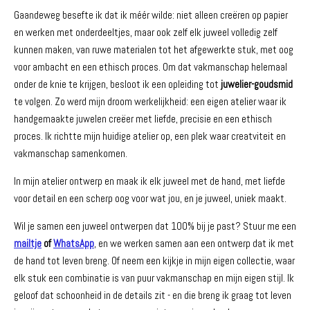
Gaandeweg besefte ik dat ik méér wilde: niet alleen creëren op papier
en werken met onderdeeltjes, maar ook zelf elk juweel volledig zelf
kunnen maken, van ruwe materialen tot het afgewerkte stuk, met oog
voor ambacht en een ethisch proces. Om dat vakmanschap helemaal
onder de knie te krijgen, besloot ik een opleiding tot
juwelier-goudsmid
te volgen. Zo werd mijn droom werkelijkheid: een eigen atelier waar ik
handgemaakte juwelen creëer met liefde, precisie en een ethisch
proces. Ik richtte mijn huidige atelier op, een plek waar creatviteit en
vakmanschap samenkomen.
In mijn atelier ontwerp en maak ik elk juweel met de hand, met liefde
voor detail en een scherp oog voor wat jou, en je juweel, uniek maakt.
Wil je samen een juweel ontwerpen dat 100% bij je past? Stuur me een
mailtje
of
WhatsApp
, en we werken samen aan een ontwerp dat ik met
de hand tot leven breng. Of neem een kijkje in mijn eigen collectie, waar
elk stuk een combinatie is van puur vakmanschap en mijn eigen stijl. Ik
geloof dat schoonheid in de details zit - en die breng ik graag tot leven