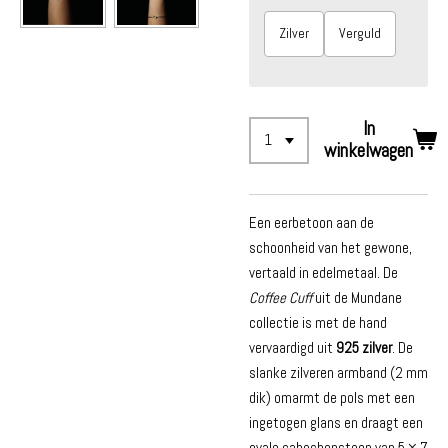
Zilver
Verguld
In
winkelwagen
Een eerbetoon aan de
schoonheid van het gewone,
vertaald in edelmetaal. De
Coffee Cuff
uit de Mundane
collectie is met de hand
vervaardigd uit
925 zilver
. De
slanke zilveren armband (2 mm
dik) omarmt de pols met een
ingetogen glans en draagt een
ovale cabochonsteen van 5 × 7