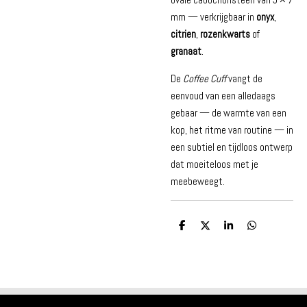
mm — verkrijgbaar in
onyx
,
citrien
,
rozenkwarts
of
granaat
.
De
Coffee Cuff
vangt de
eenvoud van een alledaags
gebaar — de warmte van een
kop, het ritme van routine — in
een subtiel en tijdloos ontwerp
dat moeiteloos met je
meebeweegt.
D
D
S
D
e
e
h
e
l
e
a
l
e
l
r
e
n
e
n