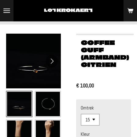
Ga
direct
naar
de
hoofdinhoud
COFFEE
CUFF
(ARMBAND)
CITRIEN
€ 100,00
Omtrek
Kleur