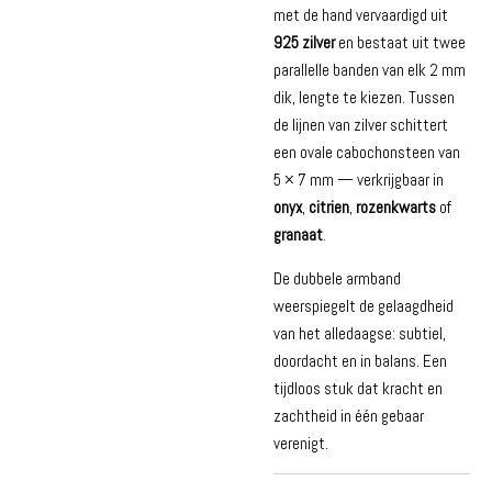
met de hand vervaardigd uit
925 zilver
en bestaat uit twee
parallelle banden van elk 2 mm
dik, lengte te kiezen. Tussen
de lijnen van zilver schittert
een ovale cabochonsteen van
5 × 7 mm — verkrijgbaar in
onyx
,
citrien
,
rozenkwarts
of
granaat
.
De dubbele armband
weerspiegelt de gelaagdheid
van het alledaagse: subtiel,
doordacht en in balans. Een
tijdloos stuk dat kracht en
zachtheid in één gebaar
verenigt.