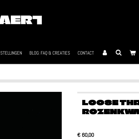
STELLINGEN
BLOG: FAQ & CREATIES
CONTACT
LOOSE TH
ROZENKW
€ 60,00