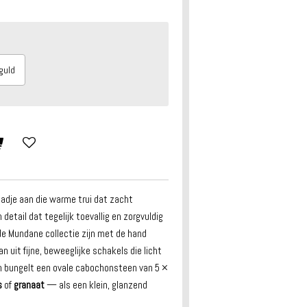
guld
aadje aan die warme trui dat zacht
tail dat tegelijk toevallig en zorgvuldig
de Mundane collectie zijn met de hand
n uit fijne, beweeglijke schakels die licht
n bungelt een ovale cabochonsteen van 5 ×
s
of
granaat
— als een klein, glanzend