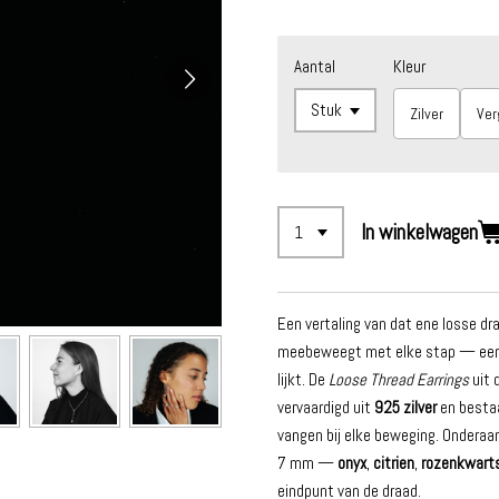
Aantal
Kleur
Zilver
Ver
In winkelwagen
Een vertaling van dat ene losse dr
meebeweegt met elke stap — een de
lijkt. De
Loose Thread Earrings
uit 
vervaardigd uit
925 zilver
en bestaa
vangen bij elke beweging. Onderaa
7 mm —
onyx
,
citrien
,
rozenkwart
eindpunt van de draad.