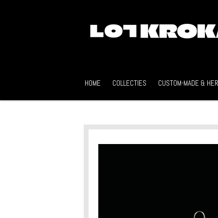
Ga
direct
naar
de
hoofdinhoud
HOME
COLLECTIES
CUSTOM-MADE & HER