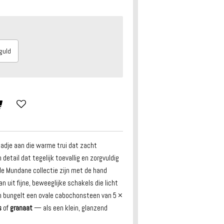
guld
aadje aan die warme trui dat zacht
tail dat tegelijk toevallig en zorgvuldig
de Mundane collectie zijn met de hand
n uit fijne, beweeglijke schakels die licht
n bungelt een ovale cabochonsteen van 5 ×
s
of
granaat
— als een klein, glanzend