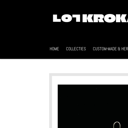
Ga
direct
naar
de
hoofdinhoud
HOME
COLLECTIES
CUSTOM-MADE & HER