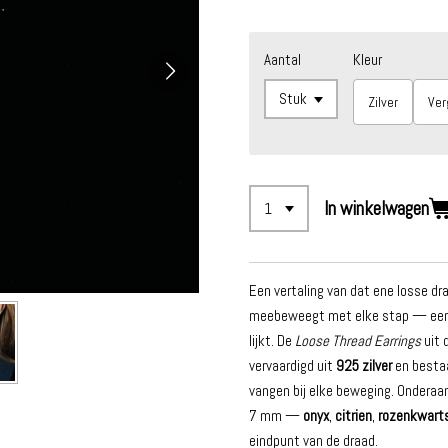
Aantal
Kleur
Zilver
Ver
In winkelwagen
Een vertaling van dat ene losse dr
meebeweegt met elke stap — een de
lijkt. De
Loose Thread Earrings
uit 
vervaardigd uit
925 zilver
en bestaa
vangen bij elke beweging. Onderaa
7 mm —
onyx
,
citrien
,
rozenkwart
eindpunt van de draad.