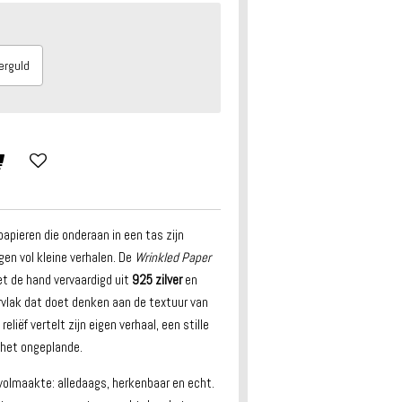
erguld
papieren die onderaan in een tas zijn
n vol kleine verhalen. De
Wrinkled Paper
et de hand vervaardigd uit
925 zilver
en
rvlak dat doet denken aan de textuur van
eliëf vertelt zijn eigen verhaal, een stille
 het ongeplande.
volmaakte: alledaags, herkenbaar en echt.