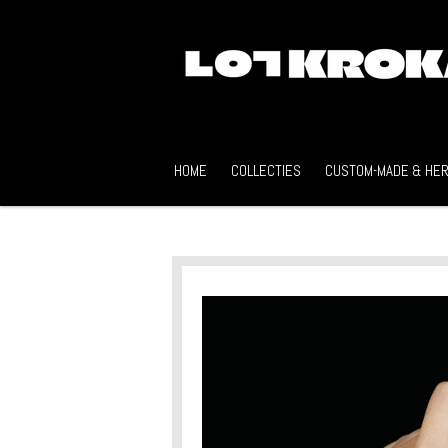
Ga
direct
naar
de
hoofdinhoud
HOME
COLLECTIES
CUSTOM-MADE & HER