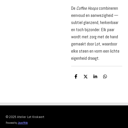
De
Coffee Hoops
combineren
eenvoud en aanwezigheid —
subtiel glanzend, herkenbaar
en toch bijzonder. Elk paar
wordt met zorg met de hand
gemaakt door Lot, waardoor
elke steen en vorm een lichte
eigenheid draagt.
D
D
S
D
e
e
h
e
l
e
a
l
e
l
r
e
n
e
n
© 2025 Atelier Lot Krokaert
Powered by
JouwWeb