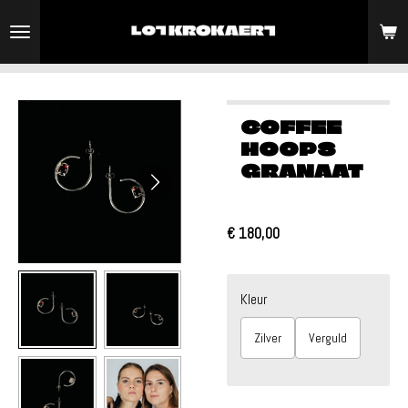
Ga
direct
naar
de
hoofdinhoud
COFFEE
HOOPS
GRANAAT
€ 180,00
Kleur
Zilver
Verguld