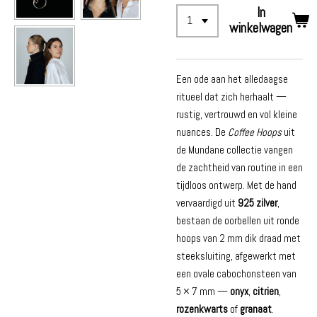
In
winkelwagen
Een ode aan het alledaagse
ritueel dat zich herhaalt —
rustig, vertrouwd en vol kleine
nuances. De
Coffee Hoops
uit
de Mundane collectie vangen
de zachtheid van routine in een
tijdloos ontwerp. Met de hand
vervaardigd uit
925 zilver
,
bestaan de oorbellen uit ronde
hoops van 2 mm dik draad met
steeksluiting, afgewerkt met
een ovale cabochonsteen van
5 × 7 mm —
onyx
,
citrien
,
rozenkwarts
of
granaat
.